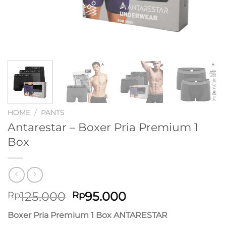
HOME
/
PANTS
Antarestar – Boxer Pria Premium 1
Box
Original
Current
125.000
95.000
Rp
Rp
price
price
Boxer Pria Premium 1 Box ANTARESTAR
was:
is: