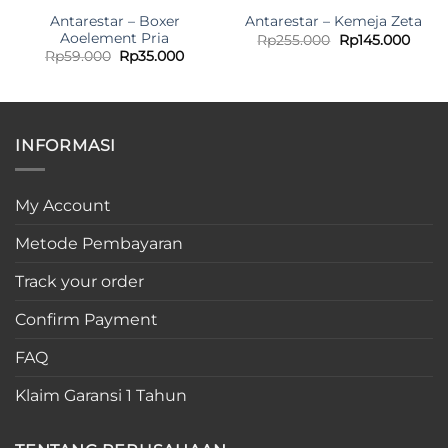
Antarestar – Boxer
Antarestar – Kemeja Zeta
Aoelement Pria
Original
Curre
Rp
255.000
Rp
145.000
price
price
Original
Current
Rp
59.000
Rp
35.000
was:
is:
price
price
Rp255.000.
Rp145
was:
is:
Rp59.000.
Rp35.000.
INFORMASI
My Account
Metode Pembayaran
Track your order
Confirm Payment
FAQ
Klaim Garansi 1 Tahun