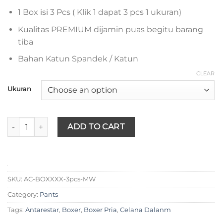
Rp125.000.
Rp95.000.
1 Box isi 3 Pcs ( Klik 1 dapat 3 pcs 1 ukuran)
Kualitas PREMIUM dijamin puas begitu barang
tiba
Bahan Katun Spandek / Katun
CLEAR
Ukuran
Antarestar - Boxer Pria Premium 1 Box quantity
ADD TO CART
SKU:
AC-BOXXXX-3pcs-MW
Category:
Pants
Tags:
Antarestar
,
Boxer
,
Boxer Pria
,
Celana Dalanm