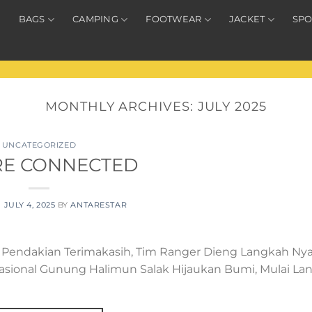
BAGS
CAMPING
FOOTWEAR
JACKET
SPO
MONTHLY ARCHIVES:
JULY 2025
UNCATEGORIZED
RE CONNECTED
N
JULY 4, 2025
BY
ANTARESTAR
Pendakian Terimakasih, Tim Ranger Dieng Langkah Ny
asional Gunung Halimun Salak Hijaukan Bumi, Mulai La