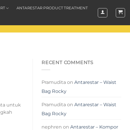
RT
ANTARESTAR PRODUCT TREATMENT
RECENT COMMENTS
Pramudita
on
Antarestar – Waist
Bag Rocky
Pramudita
on
Antarestar – Waist
ata untuk
ngkah
Bag Rocky
nephren
on
Antarestar – Kompor