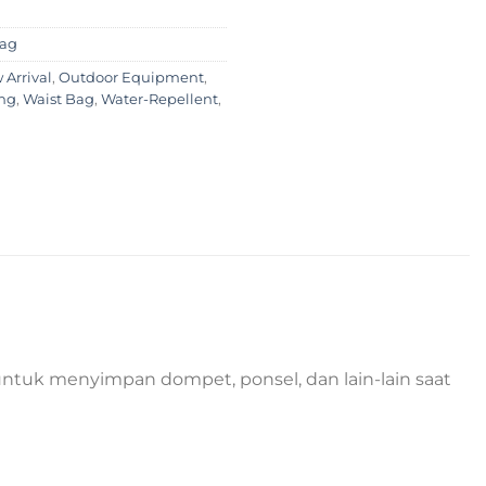
Bag
 Arrival
,
Outdoor Equipment
,
ng
,
Waist Bag
,
Water-Repellent
,
 untuk menyimpan dompet, ponsel, dan lain-lain saat