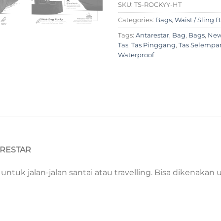
SKU:
TS-ROCKYY-HT
Categories:
Bags
,
Waist / Sling 
Tags:
Antarestar
,
Bag
,
Bags
,
New
Tas
,
Tas Pinggang
,
Tas Selempa
Waterproof
ARESTAR
ntuk jalan-jalan santai atau travelling. Bisa dikenakan