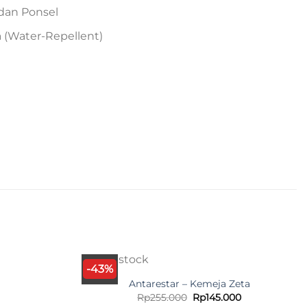
dan Ponsel
 (Water-Repellent)
Out of stock
-43%
Antarestar – Kemeja Zeta
Original
Current
Rp
255.000
Rp
145.000
price
price