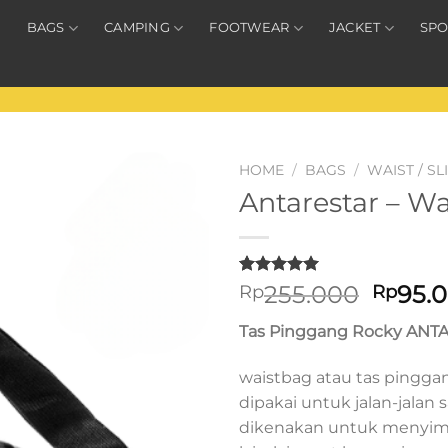
BAGS
CAMPING
FOOTWEAR
JACKET
SPO
HOME
/
BAGS
/
WAIST / S
Antarestar – W
Rated
2
5.00
Origin
255.000
95.
Rp
Rp
out of 5
price
based on
Tas Pinggang Rocky ANT
customer
was:
ratings
Rp255
waistbag atau tas pingga
dipakai untuk jalan-jalan s
dikenakan untuk menyim