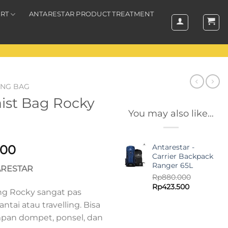
RT
ANTARESTAR PRODUCT TREATMENT
LING BAG
aist Bag Rocky
You may also like…
al
Current
Antarestar -
000
Carrier Backpack
price
Ranger 65L
ARESTAR
is:
Rp
880.000
.000.
Rp95.000.
Original
Current
Rp
423.500
ng Rocky sangat pas
price
price
antai atau travelling. Bisa
was:
is:
Rp880.000.
Rp423.500.
pan dompet, ponsel, dan