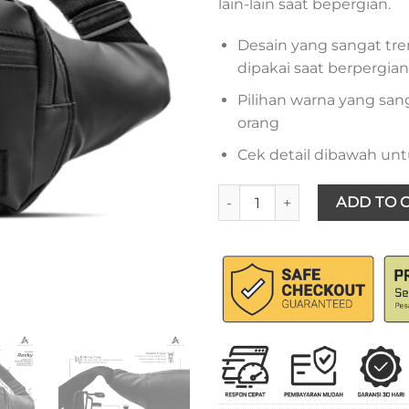
lain-lain saat bepergian.
Desain yang sangat tr
dipakai saat berpergian
Pilihan warna yang sa
orang
Cek detail dibawah untu
Antarestar - Waist Bag Rocky
ADD TO 