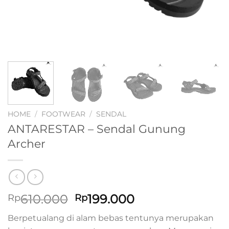
HOME
/
FOOTWEAR
/
SENDAL
ANTARESTAR – Sendal Gunung
Archer
Original
Current
610.000
199.000
Rp
Rp
price
price
Berpetualang di alam bebas tentunya merupakan
was:
is: