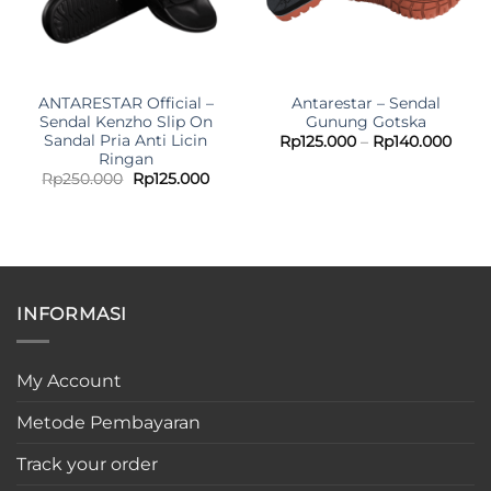
ANTARESTAR Official –
Antarestar – Sendal
Sendal Kenzho Slip On
Gunung Gotska
Sandal Pria Anti Licin
Rp
125.000
–
Rp
140.000
Ringan
Original
Current
Rp
250.000
Rp
125.000
price
price
was:
is:
Rp250.000.
Rp125.000.
INFORMASI
My Account
Metode Pembayaran
Track your order