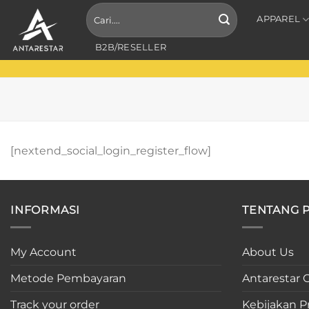
Skip
Search
APPAREL
for:
to
content
B2B/RESELLER
[nextend_social_login_register_flow]
INFORMASI
TENTANG 
My Account
About Us
Metode Pembayaran
Antarestar C
Track your order
Kebijakan Pr