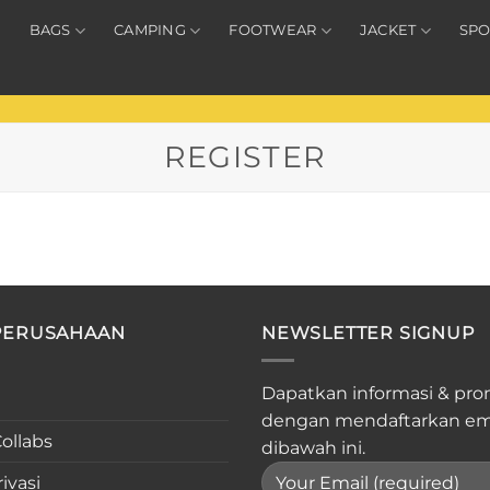
BAGS
CAMPING
FOOTWEAR
JACKET
SPO
REGISTER
PERUSAHAAN
NEWSLETTER SIGNUP
Dapatkan informasi & pro
dengan mendaftarkan em
ollabs
dibawah ini.
ivasi