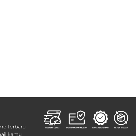
mo terbaru
ail kamu