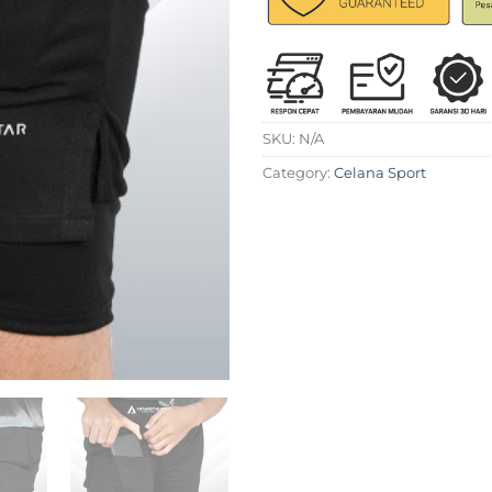
SKU:
N/A
Category:
Celana Sport