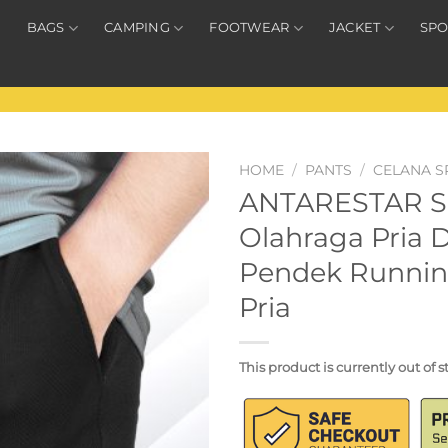
BAGS
CAMPING
FOOTWEAR
JACKET
SPO
HOME
/
PANTS
/
CELANA S
ANTARESTAR Sp
Olahraga Pria 
Pendek Running
Pria
This product is currently out of 