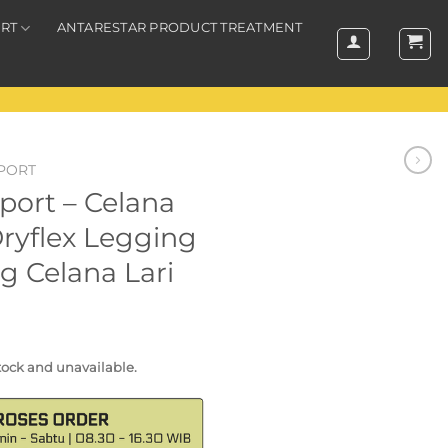
RT
ANTARESTAR PRODUCT TREATMENT
PORT
ort – Celana
Dryflex Legging
 Celana Lari
stock and unavailable.