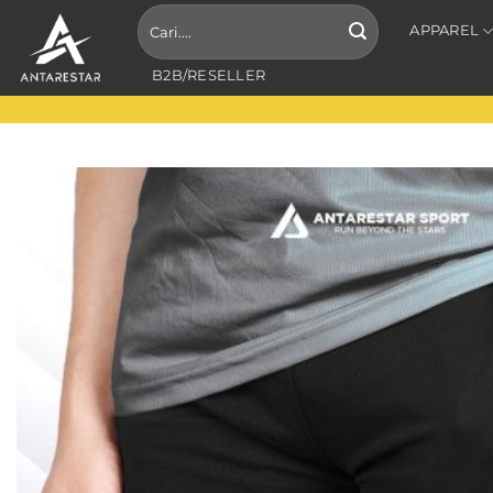
Skip
Search
APPAREL
for:
to
content
B2B/RESELLER