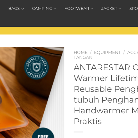
BAGS
CAMPING
FOOTWEAR
JACKET
SPO
HOME
/
EQUIPMENT
/
ACC
TANGAN
ANTARESTAR Off
Warmer Lifeti
Reusable Peng
tubuh Penghan
Handwarmer M
Praktis