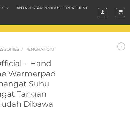
RT
ANTARESTAR PRODUCT TREATMENT
ESSORIES
/
PENGHANGAT
icial – Hand
me Warmerpad
hangat Suhu
gat Tangan
udah Dibawa