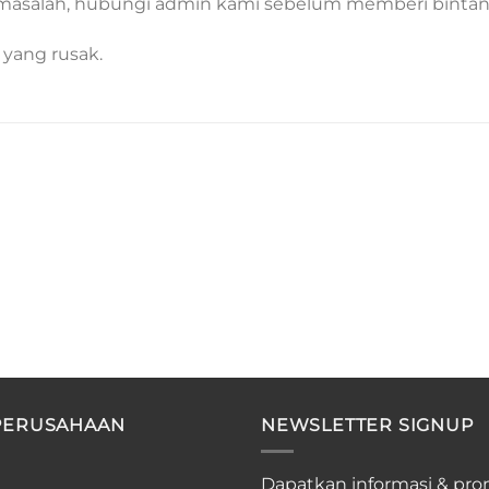
masalah, hubungi admin kami sebelum memberi bintang 
 yang rusak.
PERUSAHAAN
NEWSLETTER SIGNUP
Dapatkan informasi & pro