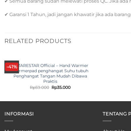
✔ Semua barang sudah melewati proses QC. Jika ada 
✔ Garansi 1 Tahun, jadi jangan khawatir jika ada barang
RELATED PRODUCTS
ANTARESTAR Official – Hand Warmer
-41%
Warmerpad penghangat Suhu tubuh
Penghangat Tangan Mudah Dibawa
Praktis
Original
Current
Rp
59.000
Rp
35.000
price
price
was:
is:
Rp59.000.
Rp35.000.
INFORMASI
TENTANG 