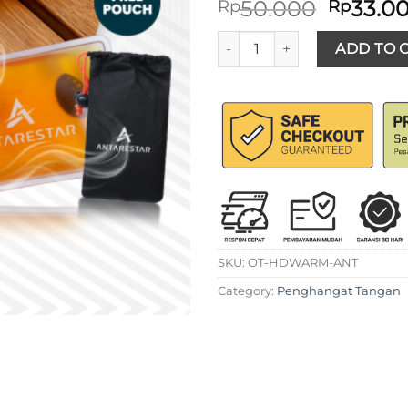
Origina
50.000
33.0
Rp
Rp
price
ANTARESTAR Official - Hand
was:
ADD TO 
Rp50.0
SKU:
OT-HDWARM-ANT
Category:
Penghangat Tangan