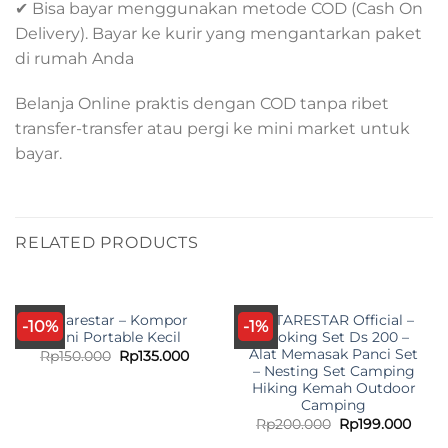
✔ Bisa bayar menggunakan metode COD (Cash On
Delivery). Bayar ke kurir yang mengantarkan paket
di rumah Anda
Belanja Online praktis dengan COD tanpa ribet
transfer-transfer atau pergi ke mini market untuk
bayar.
RELATED PRODUCTS
Antarestar – Kompor
ANTARESTAR Official –
-10%
-1%
Mini Portable Kecil
Cooking Set Ds 200 –
Alat Memasak Panci Set
Original
Current
Rp
150.000
Rp
135.000
price
price
– Nesting Set Camping
was:
is:
Hiking Kemah Outdoor
Rp150.000.
Rp135.000.
Camping
Original
Curr
Rp
200.000
Rp
199.000
price
price