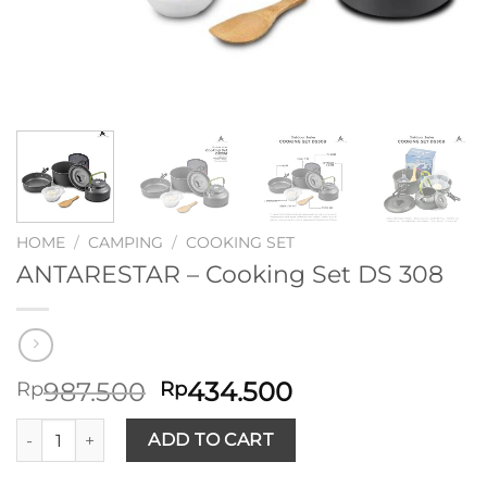
HOME
/
CAMPING
/
COOKING SET
ANTARESTAR – Cooking Set DS 308
Original
Current
987.500
434.500
Rp
Rp
price
price
ANTARESTAR - Cooking Set DS 308 quantity
was:
is:
ADD TO CART
Rp987.500.
Rp434.500.