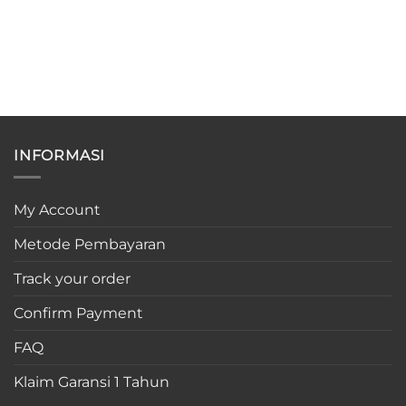
was:
is:
Rp200.000.
Rp199
INFORMASI
My Account
Metode Pembayaran
Track your order
Confirm Payment
FAQ
Klaim Garansi 1 Tahun