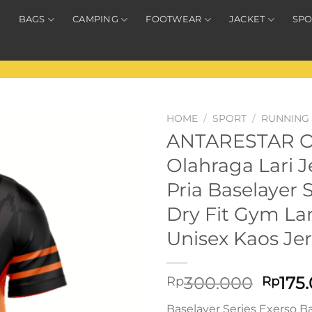
BAGS
CAMPING
FOOTWEAR
JACKET
SPO
HOME
/
SPORT
/
RUNNING
ANTARESTAR Off
Olahraga Lari 
Pria Baselayer 
Dry Fit Gym La
Unisex Kaos Je
Origin
300.000
175
Rp
Rp
price
Baselayer Series Exerso B