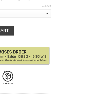
is:
.000.
Rp175.000.
CLEAR
ahraga Lari Jersey Running Pria Baselayer Series Exerso Dry Fi
CART