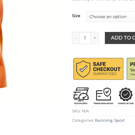
was:
Rp300
Size
ANTARESTAR Official - Baju Ol
ADD TO 
SKU:
N/A
Categories:
Running
,
Sport