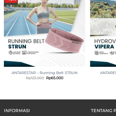
ANTARESTAR – Running Belt STRUN
ANTARES
Original
Current
Rp
125.000
Rp
65.000
price
price
was:
is:
Rp125.000.
Rp65.000.
INFORMASI
TENTANG 