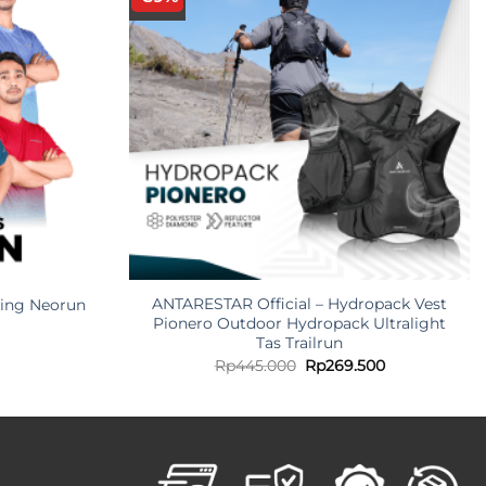
ANTARESTAR Official – Hydropack Vest
ing Neorun
Pionero Outdoor Hydropack Ultralight
Tas Trailrun
Original
Current
Rp
445.000
Rp
269.500
price
price
was:
is:
Rp445.000.
Rp269.500.