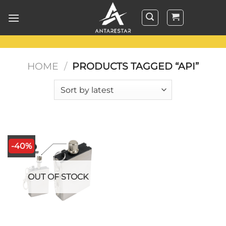
Skip
to
content
HOME
/
PRODUCTS TAGGED “API”
-40%
OUT OF STOCK